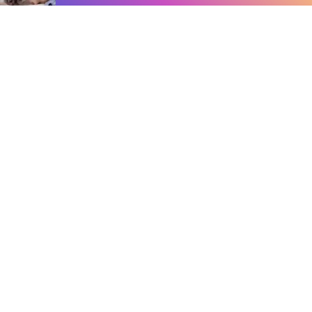
首页
手游资讯
手游教程
手机游戏
308式枪械揭秘：无坚不摧的传说还是昙花一现？
作者：尺寸差PO1V1HHH-雪碧直播
发表时间：2026-05-18
09:56:15
阅读量:
771588
尺寸差PO1V1HHH
勇闯死人谷2里，308式枪械以其卓越的火力输出俘获了众多玩家
的心。它真的如传闻中那样无坚不摧吗？对于那些对308式的特
殊属性还不太清楚的朋友们，不妨跟随我们的脚步，一窥究竟，
或许你将找到你心中的答案。