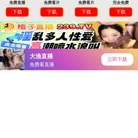
首页
手游资讯
手游教程
手机游戏
刀装守护：刀剑男士的神秘副将搭配攻略
作者：-妻子的朋友
发表时间：2026-05-18 09:17:41
阅读
量:
474160
在《刀剑乱舞online》的奇幻世界里，刀剑男士并非孤军奋战，他们通过
配备独特的刀装来提升战斗力。这些刀装不仅影响战斗表现，更是刀剑男士实
力的核心。