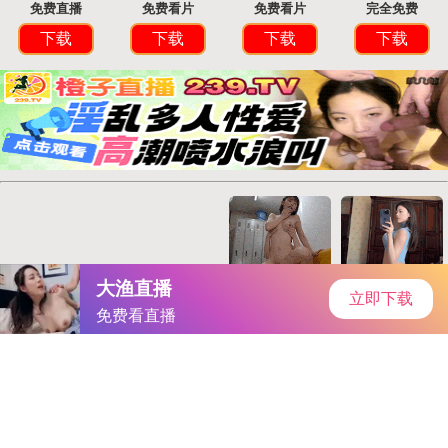
首页
手游资讯
手游教程
手机游戏
火影金币攻略：升级理财，财富滚滚来
作者：国际频道
发表时间：2026-05-18 08:40:31
阅读量:
2417371
烧碱盘面又新低，供需冷暖有谁知？
Chartwell宣布5月每单